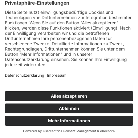
Alle Standorte
Dresden
Erfurt
Leipzig
Onlin
Mehr Filter
Freie Plätze
Seminare
Gabelstapler - jährliche