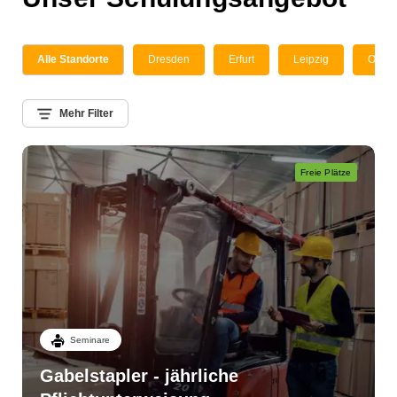
Alle Standorte
Dresden
Erfurt
Leipzig
Onlin
Mehr Filter
Freie Plätze
Seminare
Gabelstapler - jährliche