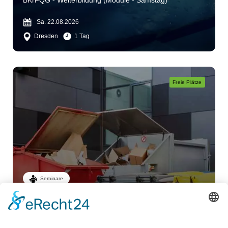
BKrFQG - Weiterbildung (Module - Samstag)
Sa. 22.08.2026
Dresden
1 Tag
Freie Plätze
Seminare
Fachkunde
Abfallbeförderungserlaubnis
Abfall und Entsorgung