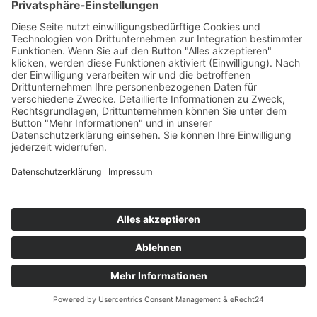
Von Mo. 24.08. - Do. 27.08.2026
Dresden
4 Tage
Seite zurück
1
2
3
22
Nächste Seite
© 2026 by SVG Beratungs- und
Schulungsgesellschaft mbH
Kontakt
Unser Impressum
Datenschutz
Teilnahmebedingungen
Vertrag widerrufen