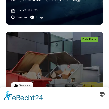
BKrFQG - Weiterbildung (Module - Samstag)
Sa. 22.08.2026
Dresden
1 Tag
Freie Plätze
Seminare
Fachkunde
Abfallbeförderungserlaubnis
Abfall und Entsorgung