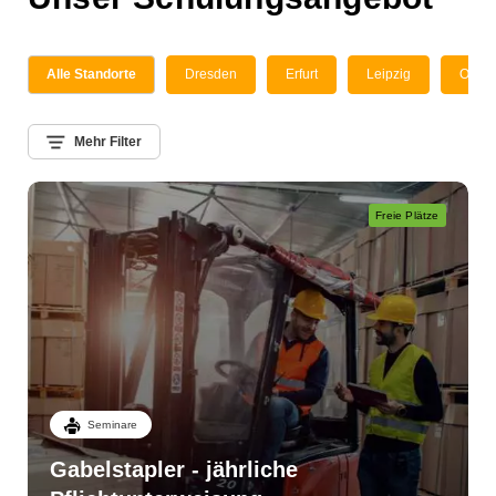
Alle Standorte
Dresden
Erfurt
Leipzig
Onlin
Mehr Filter
Freie Plätze
Seminare
Gabelstapler - jährliche