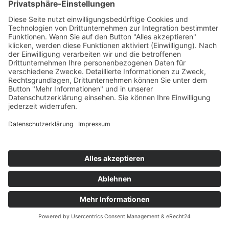
Von Mo. 24.08. - Do. 27.08.2026
Dresden
4 Tage
Seite zurück
1
2
3
22
Nächste Seite
© 2026 by SVG Beratungs- und
Schulungsgesellschaft mbH
Kontakt
Unser Impressum
Datenschutz
Teilnahmebedingungen
Vertrag widerrufen