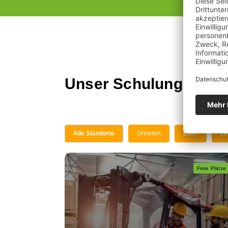
Unser Schulungsange
Alle Standorte
Dresden
Erfurt
Le
Freie Plätze