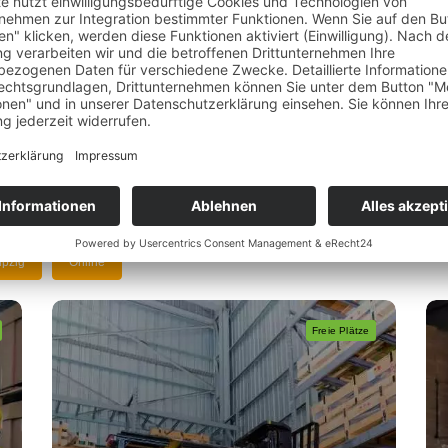
bot
ipzig
Online
Freie Plätze