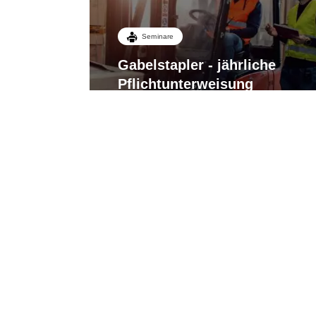
Seminare
Gabelstapler - jährliche
Pflichtunterweisung
Gabelstapler (Flurförderzeuge)
Mo. 10.08.2026
Erfurt
1 Tag
Freie Plätze