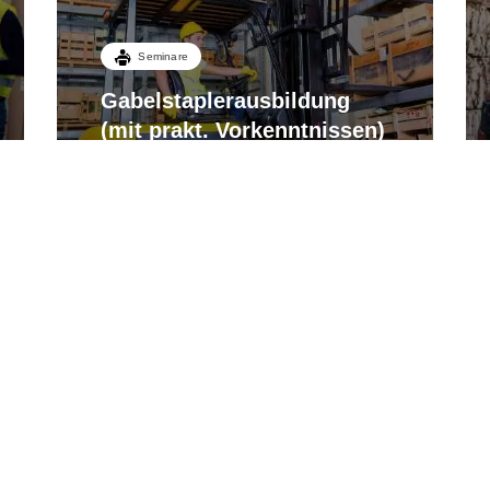
Seminare
Gabelstaplerausbildung
(mit prakt. Vorkenntnissen)
Gabelstapler (Flurförderzeuge)
Von Mo. 10.08. - Di. 11.08.2026
Erfurt, Erfurt
2 Tage
Freie Plätze