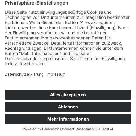
Alle Standorte
Dresden
Erfurt
Leipzig
Onlin
Mehr Filter
Freie Plätze
Seminare
Gabelstapler - jährliche