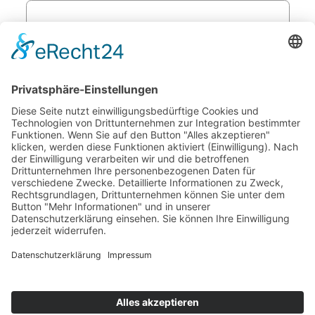
Passwort *
Captcha
Angemeldet bleiben
Passwort vergessen?
Anmelden