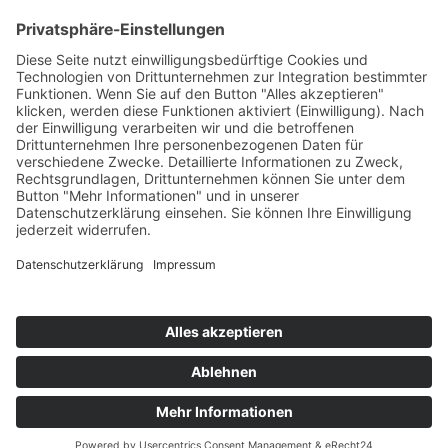
Alle Standorte
Dresden
Erfurt
Leipzig
Onlin
Mehr Filter
Keine Aufzeichnungen gefunden
© 2026 by SVG Beratungs- und
Schulungsgesellschaft mbH
Kontakt
Unser Impressum
Datenschutz
Teilnahmebedingungen
Vertrag widerrufen